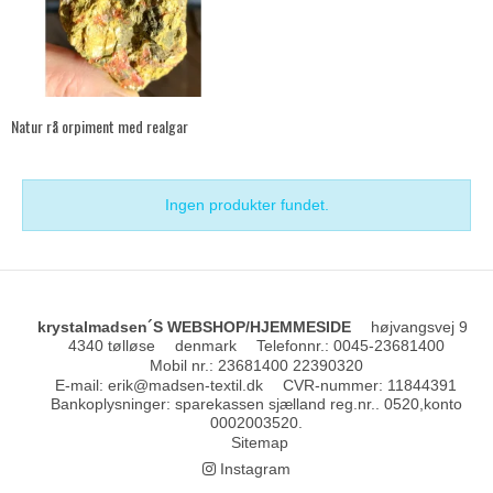
Natur rå orpiment med realgar
Ingen produkter fundet.
krystalmadsen´S WEBSHOP/HJEMMESIDE
højvangsvej 9
4340 tølløse
denmark
Telefonnr.
:
0045-23681400
Mobil nr.
:
23681400 22390320
E-mail
:
erik@madsen-textil.dk
CVR-nummer
:
11844391
Bankoplysninger
:
sparekassen sjælland reg.nr.. 0520,konto
0002003520.
Sitemap
Instagram