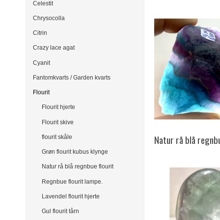
Celestit
Chrysocolla
Citrin
Crazy lace agat
Cyanit
Fantomkvarts / Garden kvarts
Flourit
Flourit hjerte
Flourit skive
Natur rå blå regnbu
flourit skåle
Grøn flourit kubus klynge
Natur rå blå regnbue flourit
Regnbue flourit lampe.
Lavendel flourit hjerte
Gul flourit tårn