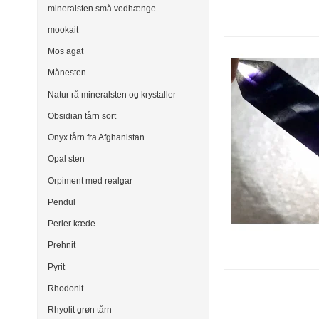
mineralsten små vedhænge
mookait
Mos agat
Månesten
Natur rå mineralsten og krystaller
Obsidian tårn sort
Onyx tårn fra Afghanistan
Opal sten
Orpiment med realgar
Pendul
Perler kæde
Prehnit
Pyrit
Rhodonit
Rhyolit grøn tårn