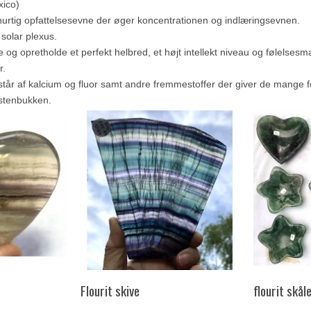
xico)
hurtig opfattelsesevne der øger koncentrationen og indlæringsevnen.
 solar plexus.
og opretholde et perfekt helbred, et højt intellekt niveau og følelses
r.
står af kalcium og fluor samt andre fremmestoffer der giver de mange fo
 stenbukken.
Flourit skive
flourit skål