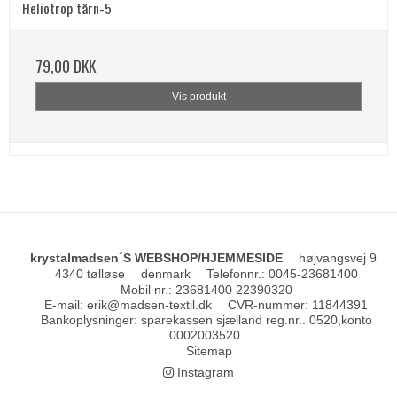
Heliotrop tårn-5
79,00 DKK
Vis produkt
krystalmadsen´S WEBSHOP/HJEMMESIDE
højvangsvej 9
4340 tølløse
denmark
Telefonnr.
:
0045-23681400
Mobil nr.
:
23681400 22390320
E-mail
:
erik@madsen-textil.dk
CVR-nummer
:
11844391
Bankoplysninger
:
sparekassen sjælland reg.nr.. 0520,konto
0002003520.
Sitemap
Instagram