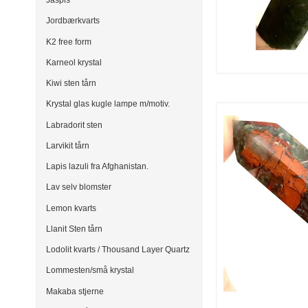
Jaspis
Jordbærkvarts
K2 free form
Karneol krystal
Kiwi sten tårn
Krystal glas kugle lampe m/motiv.
Labradorit sten
Larvikit tårn
Lapis lazuli fra Afghanistan.
Lav selv blomster
Lemon kvarts
Llanit Sten tårn
Lodolit kvarts / Thousand Layer Quartz
Lommesten/små krystal
Makaba stjerne