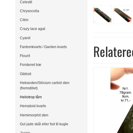
Celestit
Chrysocolla
Citrin
Crazy lace agat
Cyanit
Relatere
Fantomkvarts / Garden kvarts
Flourit
Forstenet træ
Gibbsit
Heksesten/Silicium carbid sten
(fremstillet)
Heliotrop tårn
Hematoid kvarts
Hemimorphit sten
Gul jade skål eller fod til kugle