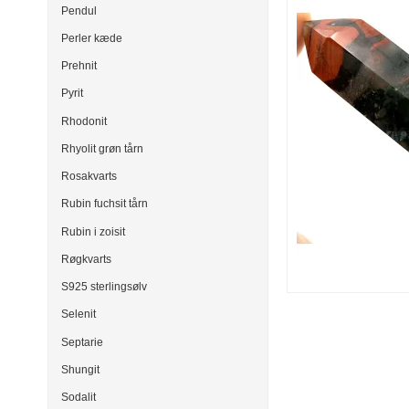
Pendul
Perler kæde
Prehnit
Pyrit
Rhodonit
Rhyolit grøn tårn
Rosakvarts
Rubin fuchsit tårn
Rubin i zoisit
Røgkvarts
S925 sterlingsølv
Selenit
Septarie
Shungit
Sodalit