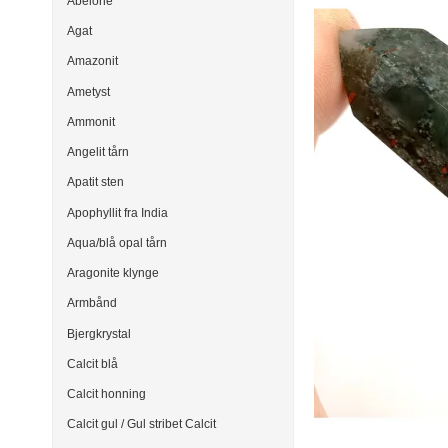
Abelone
Agat
Amazonit
Ametyst
Ammonit
Angelit tårn
Apatit sten
Apophyllit fra India
Aqua/blå opal tårn
Aragonite klynge
Armbånd
Bjergkrystal
Calcit blå
Calcit honning
Calcit gul / Gul stribet Calcit